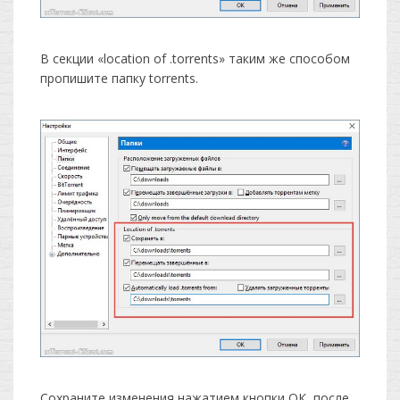
В секции «location of .torrents» таким же способом
пропишите папку torrents.
Сохраните изменения нажатием кнопки ОК, после