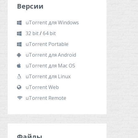
Версии
uTorrent для Windows
32 bit
/
64 bit
uTorrent Portable
uTorrent для Android
uTorrent для Mac OS
uTorrent для Linux
uTorrent Web
uTorrent Remote
Файлы