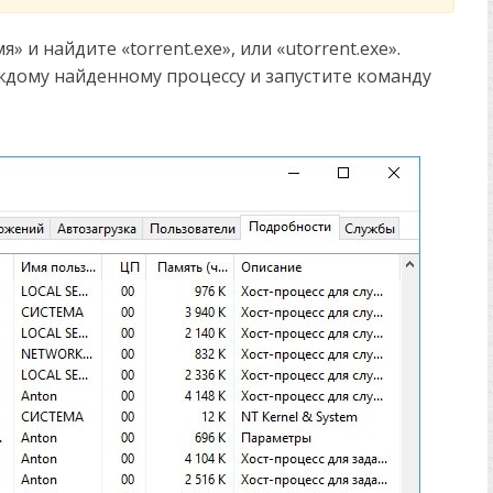
 и найдите «torrent.exe», или «utorrent.exe».
дому найденному процессу и запустите команду