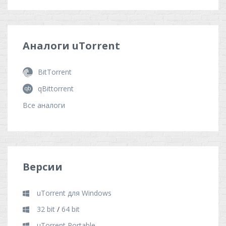
Аналоги
uTorrent
BitTorrent
qBittorrent
Все аналоги
Версии
uTorrent для Windows
32 bit
/
64 bit
uTorrent Portable